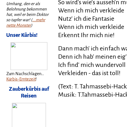
So wird's wie's ausseh'n m
Umhang, den er als
Belohnung bekommen
Wenn ich mich verkleide
hat, weil er beim Doktor
Nutz' ich die Fantasie
so tapfer war! (
...mehr
nette Monster
)
Wenn ich mich verkleide
Erkennt Ihr mich nie!
Unser Kürbis!
Dann mach' ich einfach wa
Denn ich hab' meinen eig'
Ich find' mich wundervoll
Verkleiden - das ist toll!
Zum Nachschlagen...
Kürbis-Erntezeit
!
(Text: T. Tahmassebi-Hack
Zauberkürbis auf
Musik: T.Tahmassebi-Hac
Reisen