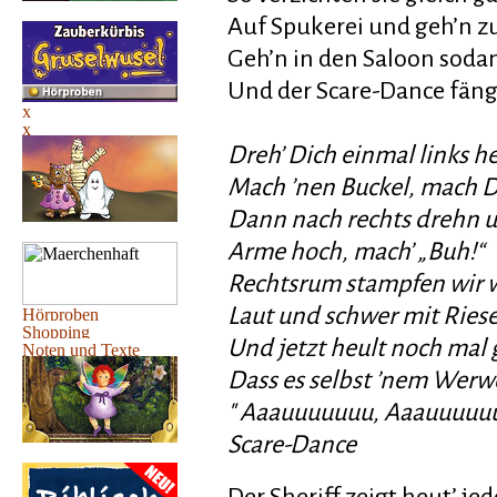
Auf Spukerei und geh’n 
Geh’n in den Saloon soda
Und der Scare-Dance fängt
Dreh’ Dich einmal links 
Mach ’nen Buckel, mach 
Dann nach rechts drehn u
Arme hoch, mach’ „Buh!“
Rechtsrum stampfen wir 
Laut und schwer mit Rie
Und jetzt heult noch mal 
Dass es selbst ’nem Werwo
" Aaauuuuuuu, Aaauuuuu
Scare-Dance