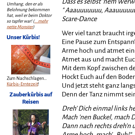
Dass es selbst ’nem Werwo
Umhang, den er als
" Aaauuuuuuu, Aaauuuuu
Belohnung bekommen
hat, weil er beim Doktor
Scare-Dance
so tapfer war! (
...mehr
nette Monster
)
Wer viel tanzt braucht i
Unser Kürbis!
Eine Pause zum Entspann
Arme hoch und atmet ein
Atmet aus und macht Euc
Mit dem Kopf zwischen d
Hockt Euch auf den Bode
Zum Nachschlagen...
Kürbis-Erntezeit
!
Und jetzt steht ganz lan
Denn der Tanz nimmt sei
Zauberkürbis auf
Reisen
Dreh’ Dich einmal links 
Mach ’nen Buckel, mach 
Dann nach rechts dreh’n 
Arme hoch, mach’ „Buh!“