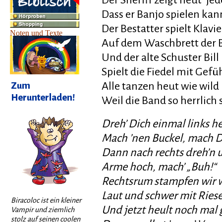
Der Sheriff zeigt heut’ j
Dass er Banjo spielen kan
Der Bestatter spielt Klavie
Auf dem Waschbrett der B
Und der alte Schuster Bill
Spielt die Fiedel mit Gefü
Alle tanzen heut wie wild
Zum
Herunterladen!
Weil die Band so herrlich s
Dreh’ Dich einmal links 
Mach ’nen Buckel, mach 
Dann nach rechts dreh’n 
Arme hoch, mach’ „Buh!“
Rechtsrum stampfen wir 
Laut und schwer mit Rie
Biracoloc ist ein kleiner
Und jetzt heult noch mal 
Vampir und ziemlich
stolz auf seinen coolen