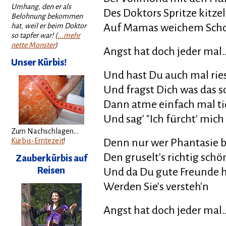
Umhang, den er als
Des Doktors Spritze kitzel
Belohnung bekommen
hat, weil er beim Doktor
Auf Mamas weichem Sch
so tapfer war! (
...mehr
nette Monster
)
Angst hat doch jeder mal
Unser Kürbis!
Und hast Du auch mal rie
Und fragst Dich was das so
Dann atme einfach mal ti
Und sag' "Ich fürcht' mich 
Zum Nachschlagen...
Kürbis-Erntezeit
!
Denn nur wer Phantasie b
Den gruselt's richtig schö
Zauberkürbis auf
Reisen
Und da Du gute Freunde 
Werden Sie's versteh'n
Angst hat doch jeder mal