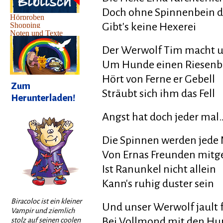
Doch ohne Spinnenbein d
Gibt's keine Hexerei
Der Werwolf Tim macht 
Um Hunde einen Riesen
Hört von Ferne er Gebell
Zum
Sträubt sich ihm das Fell
Herunterladen!
Angst hat doch jeder mal
Die Spinnen werden jede
Von Ernas Freunden mitg
Ist Ranunkel nicht allein
Kann's ruhig duster sein
Biracoloc ist ein kleiner
Und unser Werwolf jault
Vampir und ziemlich
Bei Vollmond mit den Hu
stolz auf seinen coolen